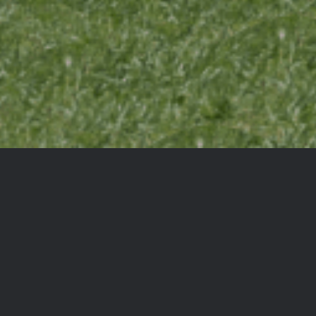
 BEI AGON-BAU GMBH – IHREM ZU
FÜR TIEFBAU UND LANDSCHAFTSGE
tfolio umfasst eine breite Palette von Dienstleistungen