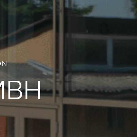
ON
MBH